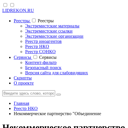
LIDREKON.RU
Реестры
Реестры
Экстремистские материалы
Экстремистские ссылки
Экстремистские организации
Реестр иноагентов
Реестр НКО
Реестр СОНКО
Cервисы
Cервисы
Контент-фильтр
Безопасный поиск
Версия сайта для слабовидящих
Скрипты
О проекте
Главная
Реестр НКО
Некоммерческое партнерство "Объединение
Некоммерческое партнерство 