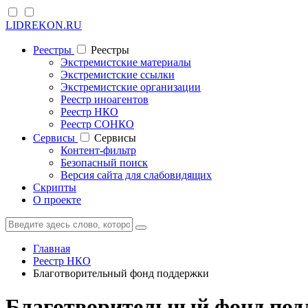
LIDREKON.RU
Реестры
Реестры
Экстремистские материалы
Экстремистские ссылки
Экстремистские организации
Реестр иноагентов
Реестр НКО
Реестр СОНКО
Cервисы
Cервисы
Контент-фильтр
Безопасный поиск
Версия сайта для слабовидящих
Скрипты
О проекте
Главная
Реестр НКО
Благотворительный фонд поддержки
Благотворительный фонд под