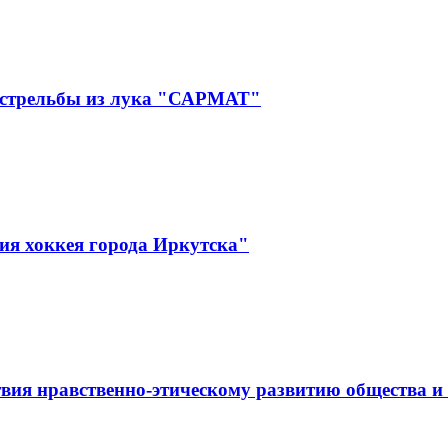
 стрельбы из лука "САРМАТ"
ия хоккея города Иркутска"
вия нравственно-этическому развитию общества и