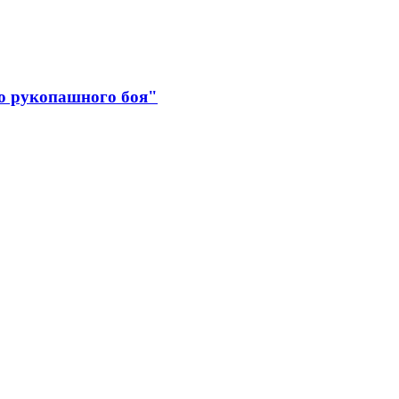
о рукопашного боя"