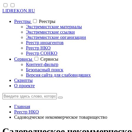
LIDREKON.RU
Реестры
Реестры
Экстремистские материалы
Экстремистские ссылки
Экстремистские организации
Реестр иноагентов
Реестр НКО
Реестр СОНКО
Cервисы
Cервисы
Контент-фильтр
Безопасный поиск
Версия сайта для слабовидящих
Скрипты
О проекте
Главная
Реестр НКО
Садоводческое некоммерческое товарищество
Садоводческое некоммерческ