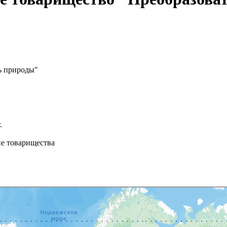
ь природы"
 г.
ие товарищества