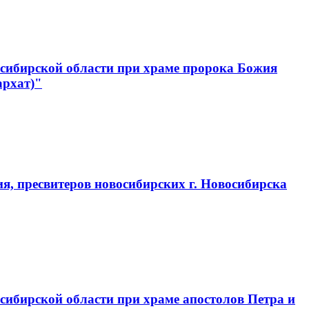
сибирской области при храме пророка Божия
архат)"
, пресвитеров новосибирских г. Новосибирска
ибирской области при храме апостолов Петра и