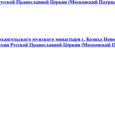
Русской Православной Церкви (Московский Патри
хангельского мужского монастыря с. Козиха Ново
хии Русской Православной Церкви (Московский 