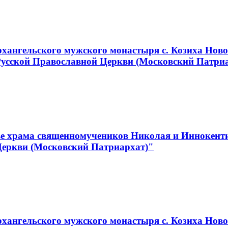
хангельского мужского монастыря с. Козиха Ново
Русской Православной Церкви (Московский Патри
е храма священномучеников Николая и Иннокентия
Церкви (Московский Патриархат)"
ангельского мужского монастыря с. Козиха Новос