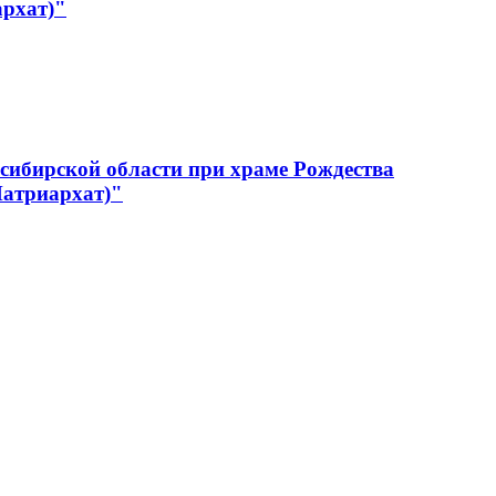
архат)"
сибирской области при храме Рождества
Патриархат)"