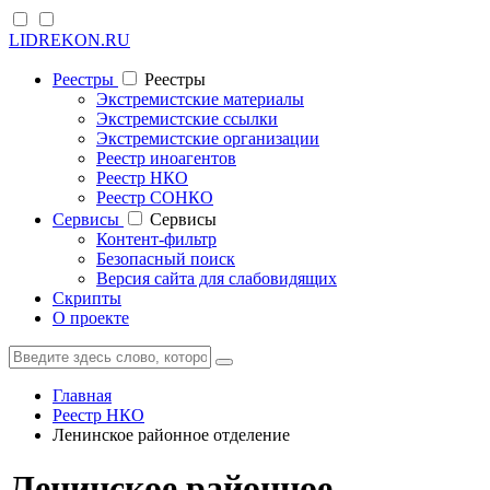
LIDREKON.RU
Реестры
Реестры
Экстремистские материалы
Экстремистские ссылки
Экстремистские организации
Реестр иноагентов
Реестр НКО
Реестр СОНКО
Cервисы
Cервисы
Контент-фильтр
Безопасный поиск
Версия сайта для слабовидящих
Скрипты
О проекте
Главная
Реестр НКО
Ленинское районное отделение
Ленинское районное