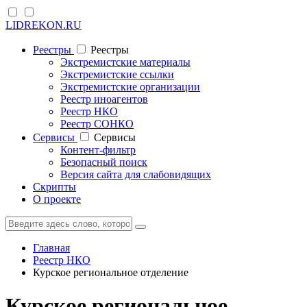
LIDREKON.RU
Реестры
Реестры
Экстремистские материалы
Экстремистские ссылки
Экстремистские организации
Реестр иноагентов
Реестр НКО
Реестр СОНКО
Cервисы
Cервисы
Контент-фильтр
Безопасный поиск
Версия сайта для слабовидящих
Скрипты
О проекте
Главная
Реестр НКО
Курское региональное отделение
Курское региональное