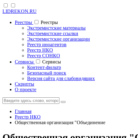
LIDREKON.RU
Реестры
Реестры
Экстремистские материалы
Экстремистские ссылки
Экстремистские организации
Реестр иноагентов
Реестр НКО
Реестр СОНКО
Cервисы
Cервисы
Контент-фильтр
Безопасный поиск
Версия сайта для слабовидящих
Скрипты
О проекте
Главная
Реестр НКО
Общественная организация "Объединение
Общественная организация "О