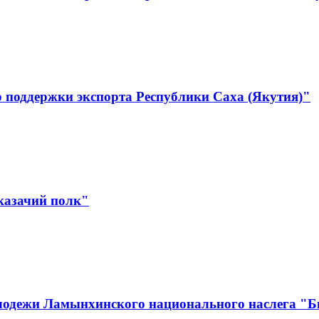
 поддержки экспорта Республики Саха (Якутия)"
казачий полк"
лодежи Ламынхинского национального наслега "Би