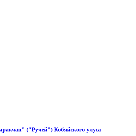
ракчан" ("Ручей") Кобяйского улуса