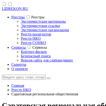
LIDREKON.RU
Реестры
Реестры
Экстремистские материалы
Экстремистские ссылки
Экстремистские организации
Реестр иноагентов
Реестр НКО
Реестр СОНКО
Cервисы
Cервисы
Контент-фильтр
Безопасный поиск
Версия сайта для слабовидящих
Скрипты
О проекте
Главная
Реестр НКО
Саратовская региональная общественная
Саратовская региональная об