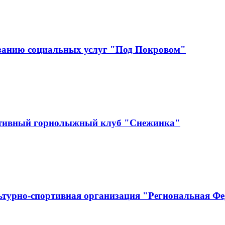
занию социальных услуг "Под Покровом"
ртивный горнолыжный клуб "Снежинка"
ьтурно-спортивная организация "Региональная Ф