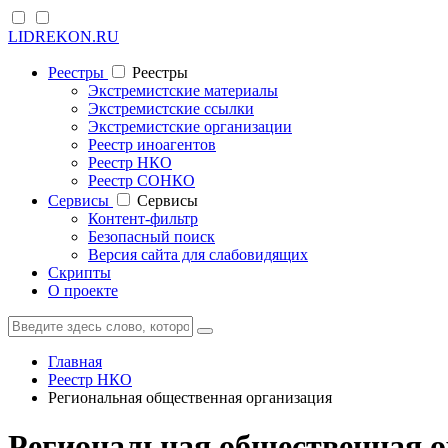
LIDREKON.RU
Реестры
Реестры
Экстремистские материалы
Экстремистские ссылки
Экстремистские организации
Реестр иноагентов
Реестр НКО
Реестр СОНКО
Cервисы
Cервисы
Контент-фильтр
Безопасный поиск
Версия сайта для слабовидящих
Скрипты
О проекте
Главная
Реестр НКО
Региональная общественная организация
Региональная общественная о