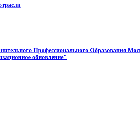
отрасли
нительного Профессионального Образования Мос
изационное обновление"