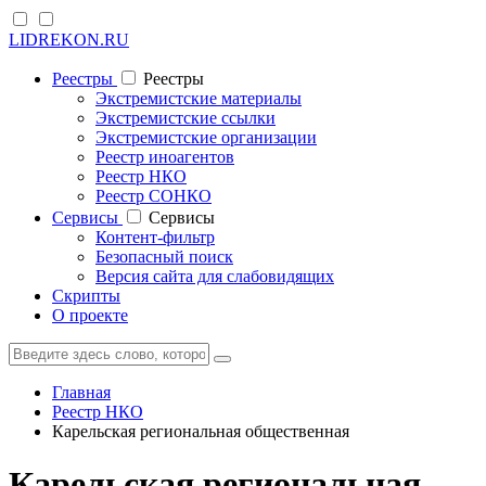
LIDREKON.RU
Реестры
Реестры
Экстремистские материалы
Экстремистские ссылки
Экстремистские организации
Реестр иноагентов
Реестр НКО
Реестр СОНКО
Cервисы
Cервисы
Контент-фильтр
Безопасный поиск
Версия сайта для слабовидящих
Скрипты
О проекте
Главная
Реестр НКО
Карельская региональная общественная
Карельская региональная