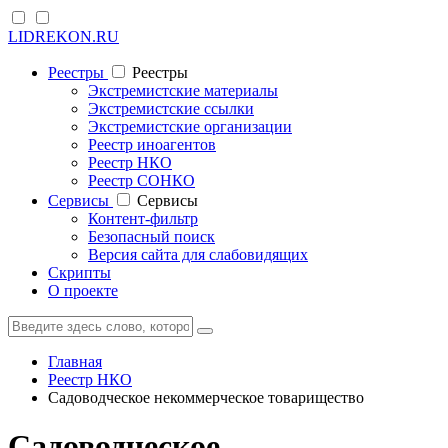
LIDREKON.RU
Реестры
Реестры
Экстремистские материалы
Экстремистские ссылки
Экстремистские организации
Реестр иноагентов
Реестр НКО
Реестр СОНКО
Cервисы
Cервисы
Контент-фильтр
Безопасный поиск
Версия сайта для слабовидящих
Скрипты
О проекте
Главная
Реестр НКО
Садоводческое некоммерческое товарищество
Садоводческое