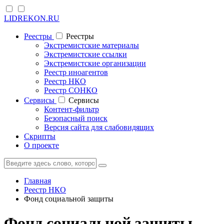
LIDREKON.RU
Реестры
Реестры
Экстремистские материалы
Экстремистские ссылки
Экстремистские организации
Реестр иноагентов
Реестр НКО
Реестр СОНКО
Cервисы
Cервисы
Контент-фильтр
Безопасный поиск
Версия сайта для слабовидящих
Скрипты
О проекте
Главная
Реестр НКО
Фонд социальной защиты
Фонд социальной защиты