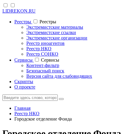
LIDREKON.RU
Реестры
Реестры
Экстремистские материалы
Экстремистские ссылки
Экстремистские организации
Реестр иноагентов
Реестр НКО
Реестр СОНКО
Cервисы
Cервисы
Контент-фильтр
Безопасный поиск
Версия сайта для слабовидящих
Скрипты
О проекте
Главная
Реестр НКО
Городское отделение Фонда
Городское отделение Фонда