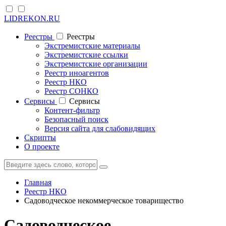
LIDREKON.RU
Реестры
Реестры
Экстремистские материалы
Экстремистские ссылки
Экстремистские организации
Реестр иноагентов
Реестр НКО
Реестр СОНКО
Cервисы
Cервисы
Контент-фильтр
Безопасный поиск
Версия сайта для слабовидящих
Скрипты
О проекте
Главная
Реестр НКО
Садоводческое некоммерческое товарищество
Садоводческое