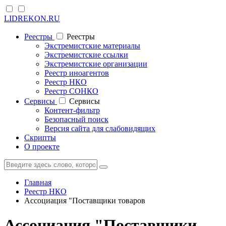
LIDREKON.RU
Реестры
Реестры
Экстремистские материалы
Экстремистские ссылки
Экстремистские организации
Реестр иноагентов
Реестр НКО
Реестр СОНКО
Cервисы
Cервисы
Контент-фильтр
Безопасный поиск
Версия сайта для слабовидящих
Скрипты
О проекте
Главная
Реестр НКО
Ассоциация "Поставщики товаров
Ассоциация "Поставщики