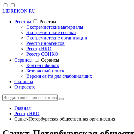
LIDREKON.RU
Реестры
Реестры
Экстремистские материалы
Экстремистские ссылки
Экстремистские организации
Реестр иноагентов
Реестр НКО
Реестр СОНКО
Cервисы
Cервисы
Контент-фильтр
Безопасный поиск
Версия сайта для слабовидящих
Скрипты
О проекте
Главная
Реестр НКО
Санкт-Петербургская общественная организация
Санкт-Петербургская общест