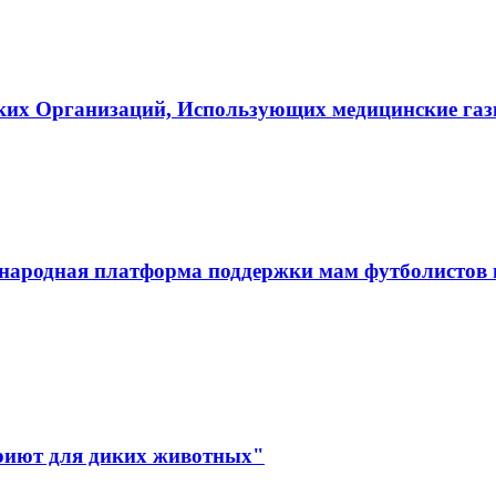
ких Организаций, Использующих медицинские га
ародная платформа поддержки мам футболистов и
иют для диких животных"