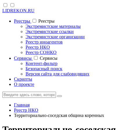
LIDREKON.RU
Реестры
Реестры
Экстремистские материалы
Экстремистские ссылки
Экстремистские организации
Реестр иноагентов
Реестр НКО
Реестр СОНКО
Cервисы
Cервисы
Контент-фильтр
Безопасный поиск
Версия сайта для слабовидящих
Скрипты
О проекте
Главная
Реестр НКО
Территориально-соседская община коренных
Территориально-соседская