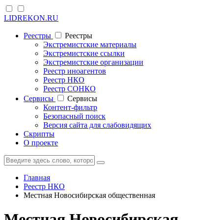
LIDREKON.RU
Реестры
Реестры
Экстремистские материалы
Экстремистские ссылки
Экстремистские организации
Реестр иноагентов
Реестр НКО
Реестр СОНКО
Cервисы
Cервисы
Контент-фильтр
Безопасный поиск
Версия сайта для слабовидящих
Скрипты
О проекте
Главная
Реестр НКО
Местная Новосибирская общественная
Местная Новосибирская