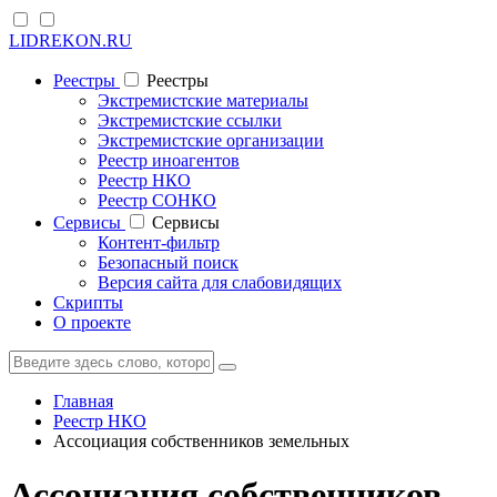
LIDREKON.RU
Реестры
Реестры
Экстремистские материалы
Экстремистские ссылки
Экстремистские организации
Реестр иноагентов
Реестр НКО
Реестр СОНКО
Cервисы
Cервисы
Контент-фильтр
Безопасный поиск
Версия сайта для слабовидящих
Скрипты
О проекте
Главная
Реестр НКО
Ассоциация собственников земельных
Ассоциация собственников