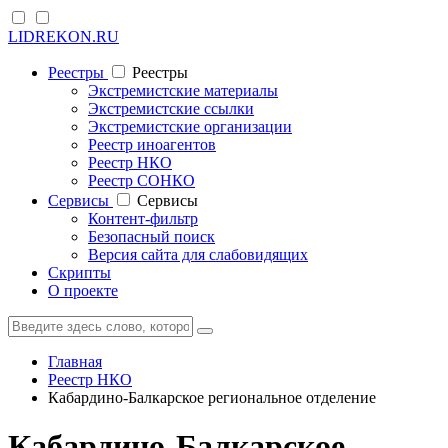
LIDREKON.RU
Реестры
Реестры
Экстремистские материалы
Экстремистские ссылки
Экстремистские организации
Реестр иноагентов
Реестр НКО
Реестр СОНКО
Cервисы
Cервисы
Контент-фильтр
Безопасный поиск
Версия сайта для слабовидящих
Скрипты
О проекте
Главная
Реестр НКО
Кабардино-Балкарское региональное отделение
Кабардино-Балкарское