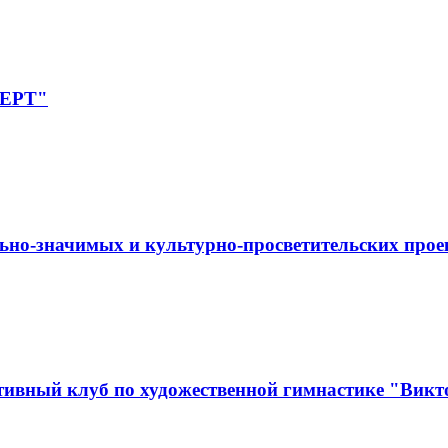
ПЕРТ"
ьно-значимых и культурно-просветительских прое
ивный клуб по художественной гимнастике "Викт