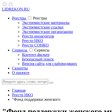
LIDREKON.RU
Реестры
Реестры
Экстремистские материалы
Экстремистские ссылки
Экстремистские организации
Реестр иноагентов
Реестр НКО
Реестр СОНКО
Cервисы
Cервисы
Контент-фильтр
Безопасный поиск
Версия сайта для слабовидящих
Скрипты
О проекте
Главная
Реестр НКО
"Фонд поддержки женского
"Фонд поддержки женского ми