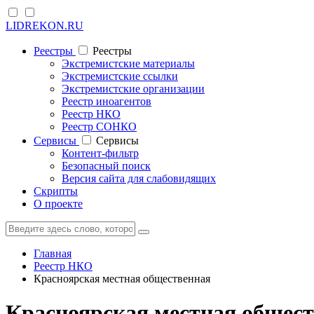
LIDREKON.RU
Реестры
Реестры
Экстремистские материалы
Экстремистские ссылки
Экстремистские организации
Реестр иноагентов
Реестр НКО
Реестр СОНКО
Cервисы
Cервисы
Контент-фильтр
Безопасный поиск
Версия сайта для слабовидящих
Скрипты
О проекте
Главная
Реестр НКО
Красноярская местная общественная
Красноярская местная общес