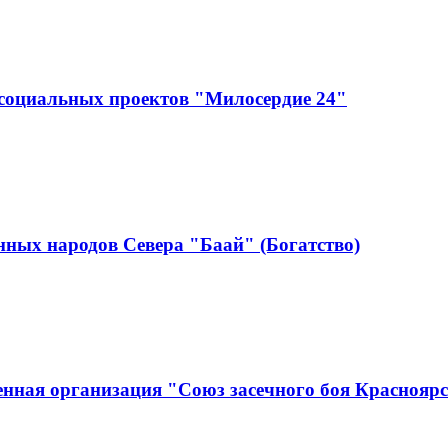
социальных проектов "Милосердие 24"
ных народов Севера "Баай" (Богатство)
нная организация "Союз засечного боя Краснояр