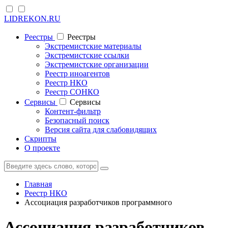
LIDREKON.RU
Реестры
Реестры
Экстремистские материалы
Экстремистские ссылки
Экстремистские организации
Реестр иноагентов
Реестр НКО
Реестр СОНКО
Cервисы
Cервисы
Контент-фильтр
Безопасный поиск
Версия сайта для слабовидящих
Скрипты
О проекте
Главная
Реестр НКО
Ассоциация разработчиков программного
Ассоциация разработчиков