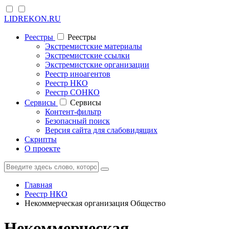
LIDREKON.RU
Реестры
Реестры
Экстремистские материалы
Экстремистские ссылки
Экстремистские организации
Реестр иноагентов
Реестр НКО
Реестр СОНКО
Cервисы
Cервисы
Контент-фильтр
Безопасный поиск
Версия сайта для слабовидящих
Скрипты
О проекте
Главная
Реестр НКО
Некоммерческая организация Общество
Некоммерческая