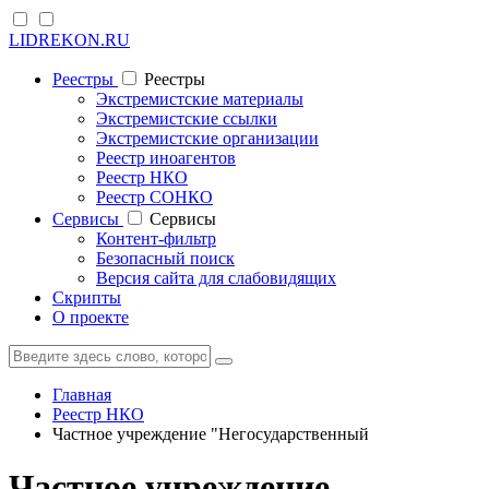
LIDREKON.RU
Реестры
Реестры
Экстремистские материалы
Экстремистские ссылки
Экстремистские организации
Реестр иноагентов
Реестр НКО
Реестр СОНКО
Cервисы
Cервисы
Контент-фильтр
Безопасный поиск
Версия сайта для слабовидящих
Скрипты
О проекте
Главная
Реестр НКО
Частное учреждение "Негосударственный
Частное учреждение