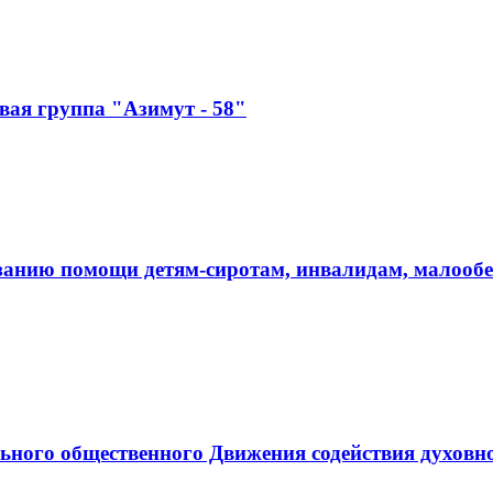
ая группа "Азимут - 58"
занию помощи детям-сиротам, инвалидам, малооб
ьного общественного Движения содействия духовн