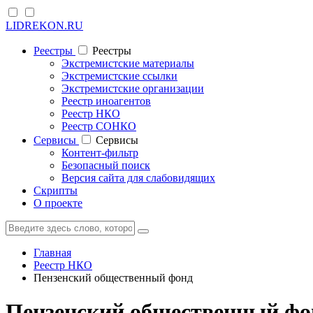
LIDREKON.RU
Реестры
Реестры
Экстремистские материалы
Экстремистские ссылки
Экстремистские организации
Реестр иноагентов
Реестр НКО
Реестр СОНКО
Cервисы
Cервисы
Контент-фильтр
Безопасный поиск
Версия сайта для слабовидящих
Скрипты
О проекте
Главная
Реестр НКО
Пензенский общественный фонд
Пензенский общественный фон