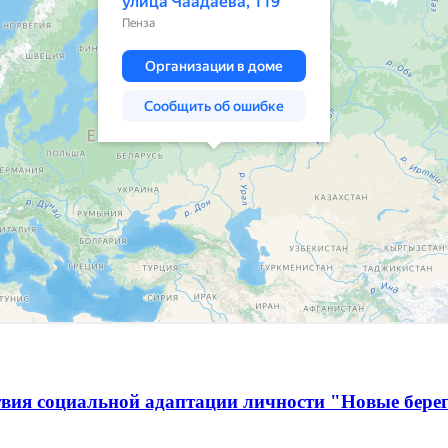
твия социальной адаптации личности "Новые бере