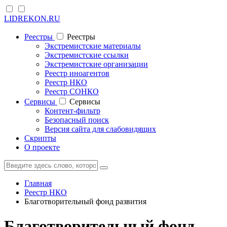
LIDREKON.RU
Реестры
Реестры
Экстремистские материалы
Экстремистские ссылки
Экстремистские организации
Реестр иноагентов
Реестр НКО
Реестр СОНКО
Cервисы
Cервисы
Контент-фильтр
Безопасный поиск
Версия сайта для слабовидящих
Скрипты
О проекте
Главная
Реестр НКО
Благотворительный фонд развития
Благотворительный фонд