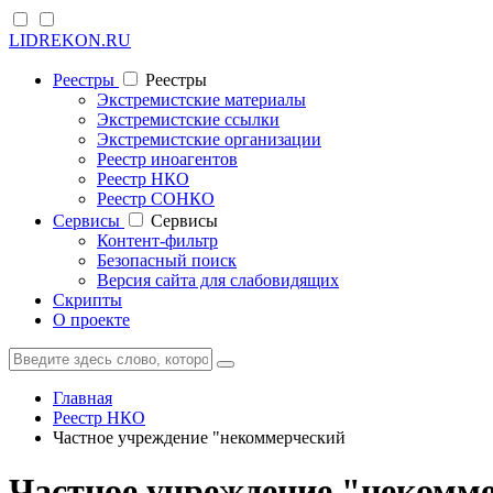
LIDREKON.RU
Реестры
Реестры
Экстремистские материалы
Экстремистские ссылки
Экстремистские организации
Реестр иноагентов
Реестр НКО
Реестр СОНКО
Cервисы
Cервисы
Контент-фильтр
Безопасный поиск
Версия сайта для слабовидящих
Скрипты
О проекте
Главная
Реестр НКО
Частное учреждение "некоммерческий
Частное учреждение "некомм