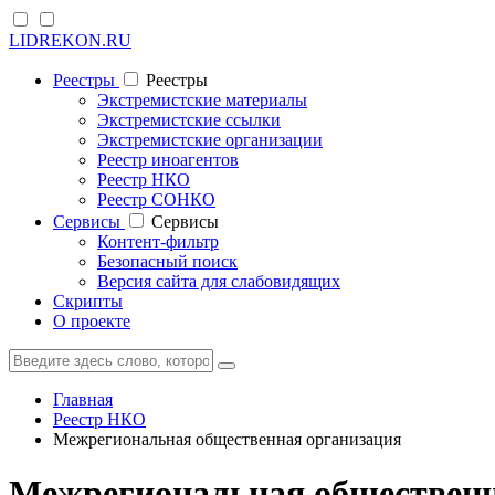
LIDREKON.RU
Реестры
Реестры
Экстремистские материалы
Экстремистские ссылки
Экстремистские организации
Реестр иноагентов
Реестр НКО
Реестр СОНКО
Cервисы
Cервисы
Контент-фильтр
Безопасный поиск
Версия сайта для слабовидящих
Скрипты
О проекте
Главная
Реестр НКО
Межрегиональная общественная организация
Межрегиональная общественн