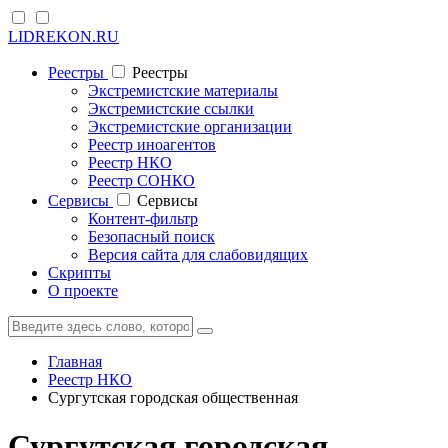
LIDREKON.RU
Реестры
Реестры
Экстремистские материалы
Экстремистские ссылки
Экстремистские организации
Реестр иноагентов
Реестр НКО
Реестр СОНКО
Cервисы
Cервисы
Контент-фильтр
Безопасный поиск
Версия сайта для слабовидящих
Скрипты
О проекте
Главная
Реестр НКО
Сургутская городская общественная
Сургутская городская