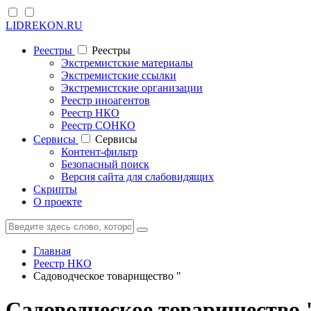
LIDREKON.RU
Реестры
Реестры
Экстремистские материалы
Экстремистские ссылки
Экстремистские организации
Реестр иноагентов
Реестр НКО
Реестр СОНКО
Cервисы
Cервисы
Контент-фильтр
Безопасный поиск
Версия сайта для слабовидящих
Скрипты
О проекте
Главная
Реестр НКО
Садоводческое товарищество "
Садоводческое товарищество 