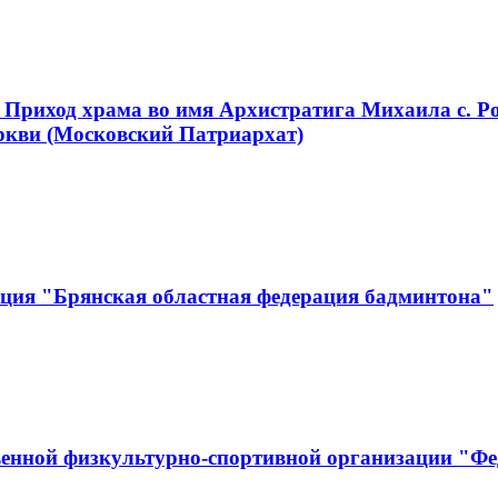
 Приход храма во имя Архистратига Михаила с. Р
ркви (Московский Патриархат)
ация "Брянская областная федерация бадминтона"
енной физкультурно-спортивной организации "Фе