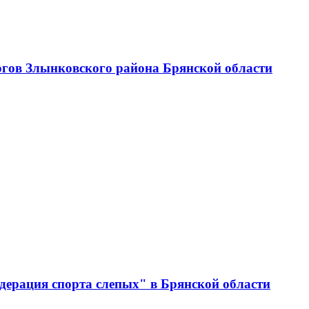
огов Злынковского района Брянской области
дерация спорта слепых" в Брянской области