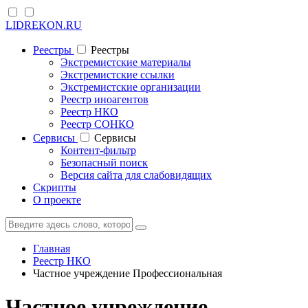
LIDREKON.RU
Реестры
Реестры
Экстремистские материалы
Экстремистские ссылки
Экстремистские организации
Реестр иноагентов
Реестр НКО
Реестр СОНКО
Cервисы
Cервисы
Контент-фильтр
Безопасный поиск
Версия сайта для слабовидящих
Скрипты
О проекте
Главная
Реестр НКО
Частное учреждение Профессиональная
Частное учреждение