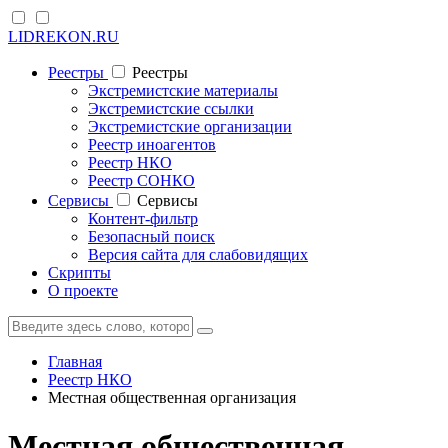
LIDREKON.RU
Реестры
Реестры
Экстремистские материалы
Экстремистские ссылки
Экстремистские организации
Реестр иноагентов
Реестр НКО
Реестр СОНКО
Cервисы
Cервисы
Контент-фильтр
Безопасный поиск
Версия сайта для слабовидящих
Скрипты
О проекте
Главная
Реестр НКО
Местная общественная организация
Местная общественная