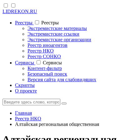
LIDREKON.RU
Реестры
Реестры
Экстремистские материалы
Экстремистские ссылки
Экстремистские организации
Реестр иноагентов
Реестр НКО
Реестр СОНКО
Cервисы
Cервисы
Контент-фильтр
Безопасный поиск
Версия сайта для слабовидящих
Скрипты
О проекте
Главная
Реестр НКО
Алтайская региональная общественная
Алтайская региональная