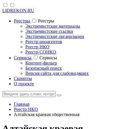
LIDREKON.RU
Реестры
Реестры
Экстремистские материалы
Экстремистские ссылки
Экстремистские организации
Реестр иноагентов
Реестр НКО
Реестр СОНКО
Cервисы
Cервисы
Контент-фильтр
Безопасный поиск
Версия сайта для слабовидящих
Скрипты
О проекте
Главная
Реестр НКО
Алтайская краевая общественная
Алтайская краевая