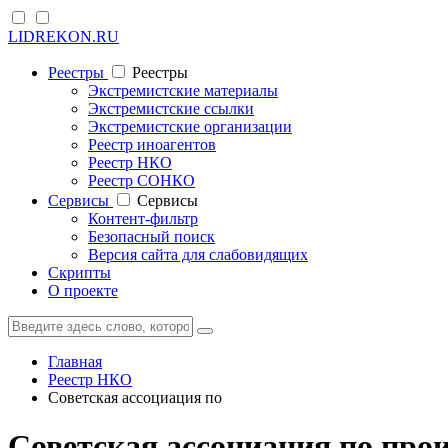
LIDREKON.RU
Реестры
Реестры
Экстремистские материалы
Экстремистские ссылки
Экстремистские организации
Реестр иноагентов
Реестр НКО
Реестр СОНКО
Cервисы
Cервисы
Контент-фильтр
Безопасный поиск
Версия сайта для слабовидящих
Скрипты
О проекте
Главная
Реестр НКО
Советская ассоциация по
Советская ассоциация по прои