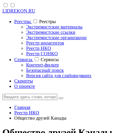
LIDREKON.RU
Реестры
Реестры
Экстремистские материалы
Экстремистские ссылки
Экстремистские организации
Реестр иноагентов
Реестр НКО
Реестр СОНКО
Cервисы
Cервисы
Контент-фильтр
Безопасный поиск
Версия сайта для слабовидящих
Скрипты
О проекте
Главная
Реестр НКО
Общество друзей Канады
Общество друзей Канады