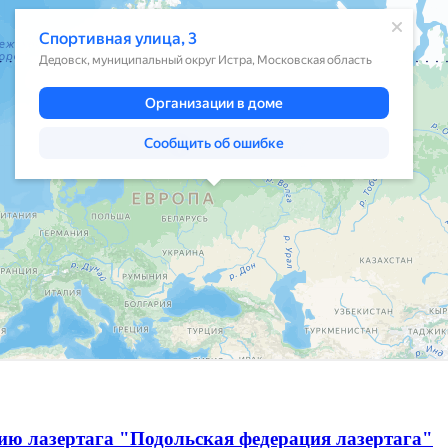
ию лазертага "Подольская федерация лазертага"