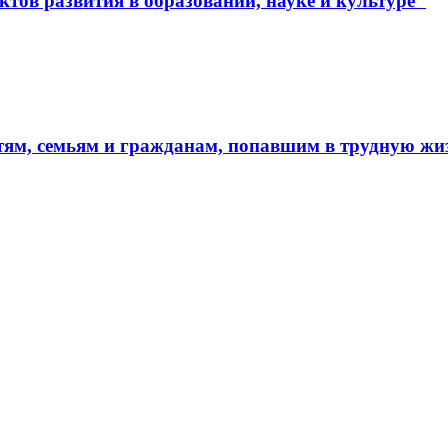
тов развития в образовании, науке и культуре"
тям, семьям и гражданам, попавшим в трудную ж