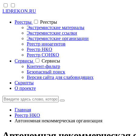
LIDREKON.RU
Реестры
Реестры
Экстремистские материалы
Экстремистские ссылки
Экстремистские организации
Реестр иноагентов
Реестр НКО
Реестр СОНКО
Cервисы
Cервисы
Контент-фильтр
Безопасный поиск
Версия сайта для слабовидящих
Скрипты
О проекте
Главная
Реестр НКО
Автономная некоммерческая организация
Автономная некоммерческая о