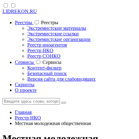
LIDREKON.RU
Реестры
Реестры
Экстремистские материалы
Экстремистские ссылки
Экстремистские организации
Реестр иноагентов
Реестр НКО
Реестр СОНКО
Cервисы
Cервисы
Контент-фильтр
Безопасный поиск
Версия сайта для слабовидящих
Скрипты
О проекте
Главная
Реестр НКО
Местная молодежная общественная
Местная молодежная