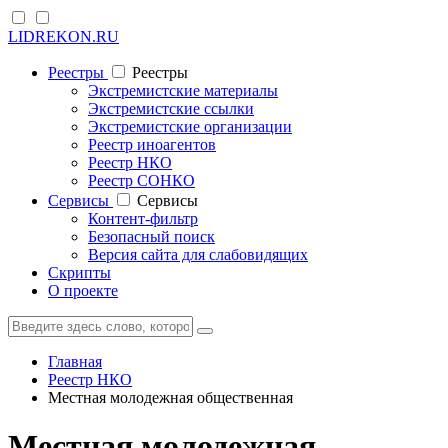
LIDREKON.RU
Реестры
Реестры
Экстремистские материалы
Экстремистские ссылки
Экстремистские организации
Реестр иноагентов
Реестр НКО
Реестр СОНКО
Cервисы
Cервисы
Контент-фильтр
Безопасный поиск
Версия сайта для слабовидящих
Скрипты
О проекте
Главная
Реестр НКО
Местная молодежная общественная
Местная молодежная