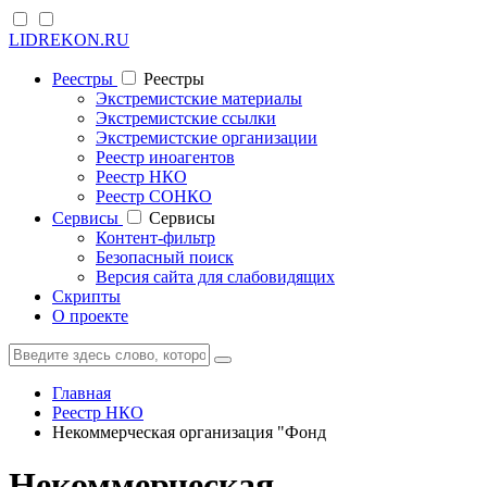
LIDREKON.RU
Реестры
Реестры
Экстремистские материалы
Экстремистские ссылки
Экстремистские организации
Реестр иноагентов
Реестр НКО
Реестр СОНКО
Cервисы
Cервисы
Контент-фильтр
Безопасный поиск
Версия сайта для слабовидящих
Скрипты
О проекте
Главная
Реестр НКО
Некоммерческая организация "Фонд
Некоммерческая