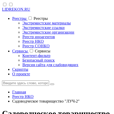
LIDREKON.RU
Реестры
Реестры
Экстремистские материалы
Экстремистские ссылки
Экстремистские организации
Реестр иноагентов
Реестр НКО
Реестр СОНКО
Cервисы
Cервисы
Контент-фильтр
Безопасный поиск
Версия сайта для слабовидящих
Скрипты
О проекте
Главная
Реестр НКО
Садоводческое товарищество "ЛУЧ-2"
Садоводческое товарищество