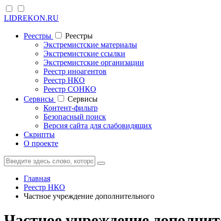
LIDREKON.RU
Реестры
Реестры
Экстремистские материалы
Экстремистские ссылки
Экстремистские организации
Реестр иноагентов
Реестр НКО
Реестр СОНКО
Cервисы
Cервисы
Контент-фильтр
Безопасный поиск
Версия сайта для слабовидящих
Скрипты
О проекте
Главная
Реестр НКО
Частное учреждение дополнительного
Частное учреждение дополни