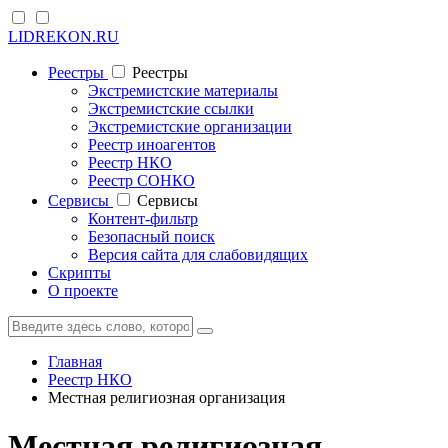
LIDREKON.RU
Реестры
Реестры
Экстремистские материалы
Экстремистские ссылки
Экстремистские организации
Реестр иноагентов
Реестр НКО
Реестр СОНКО
Cервисы
Cервисы
Контент-фильтр
Безопасный поиск
Версия сайта для слабовидящих
Скрипты
О проекте
Главная
Реестр НКО
Местная религиозная организация
Местная религиозная