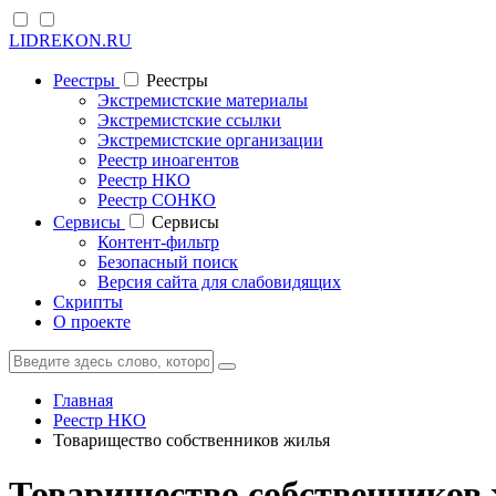
LIDREKON.RU
Реестры
Реестры
Экстремистские материалы
Экстремистские ссылки
Экстремистские организации
Реестр иноагентов
Реестр НКО
Реестр СОНКО
Cервисы
Cервисы
Контент-фильтр
Безопасный поиск
Версия сайта для слабовидящих
Скрипты
О проекте
Главная
Реестр НКО
Товарищество собственников жилья
Товарищество собственников ж