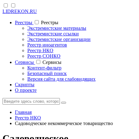
LIDREKON.RU
Реестры
Реестры
Экстремистские материалы
Экстремистские ссылки
Экстремистские организации
Реестр иноагентов
Реестр НКО
Реестр СОНКО
Cервисы
Cервисы
Контент-фильтр
Безопасный поиск
Версия сайта для слабовидящих
Скрипты
О проекте
Главная
Реестр НКО
Садоводческое некоммерческое товарищество
Садоводческое