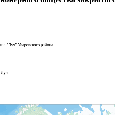
па "Луч" Уваровского района
а Луч