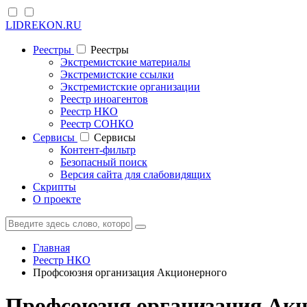
LIDREKON.RU
Реестры
Реестры
Экстремистские материалы
Экстремистские ссылки
Экстремистские организации
Реестр иноагентов
Реестр НКО
Реестр СОНКО
Cервисы
Cервисы
Контент-фильтр
Безопасный поиск
Версия сайта для слабовидящих
Скрипты
О проекте
Главная
Реестр НКО
Профсоюзня организация Акционерного
Профсоюзня организация Акц