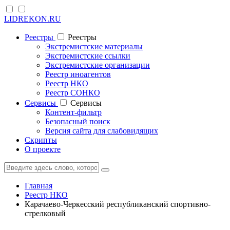
LIDREKON.RU
Реестры
Реестры
Экстремистские материалы
Экстремистские ссылки
Экстремистские организации
Реестр иноагентов
Реестр НКО
Реестр СОНКО
Cервисы
Cервисы
Контент-фильтр
Безопасный поиск
Версия сайта для слабовидящих
Скрипты
О проекте
Главная
Реестр НКО
Карачаево-Черкесский республиканский спортивно-
стрелковый