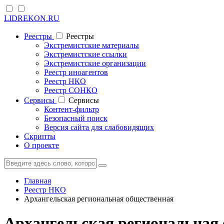
LIDREKON.RU
Реестры
Реестры
Экстремистские материалы
Экстремистские ссылки
Экстремистские организации
Реестр иноагентов
Реестр НКО
Реестр СОНКО
Cервисы
Cервисы
Контент-фильтр
Безопасный поиск
Версия сайта для слабовидящих
Скрипты
О проекте
Главная
Реестр НКО
Архангельская региональная общественная
Архангельская региональная 