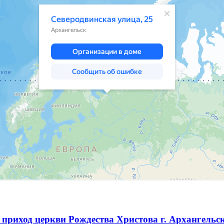
приход церкви Рождества Христова г. Архангельс