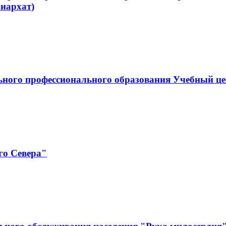
иархат)
ельного профессионального образования Учебны
го Севера"