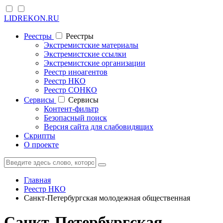
LIDREKON.RU
Реестры
Реестры
Экстремистские материалы
Экстремистские ссылки
Экстремистские организации
Реестр иноагентов
Реестр НКО
Реестр СОНКО
Cервисы
Cервисы
Контент-фильтр
Безопасный поиск
Версия сайта для слабовидящих
Скрипты
О проекте
Главная
Реестр НКО
Санкт-Петербургская молодежная общественная
Санкт-Петербургская